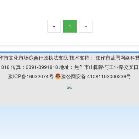
«
1
»
作市文化市场综合行政执法支队 技术支持：
焦作市蓝恩网络科
91818 传真：0391-3991818 地址：焦作市山阳路与工业路交叉口
豫ICP备16032074号
豫公网安备 41081102000236号